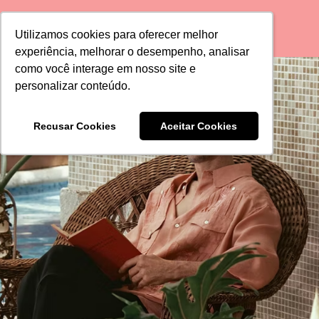
Utilizamos cookies para oferecer melhor
Utilizamos cookies para oferecer melhor
experiência, melhorar o desempenho, analisar
experiência, melhorar o desempenho, analisar
como você interage em nosso site e
como você interage em nosso site e
personalizar conteúdo.
personalizar conteúdo.
Recusar Cookies
Recusar Cookies
Aceitar Cookies
Aceitar Cookies