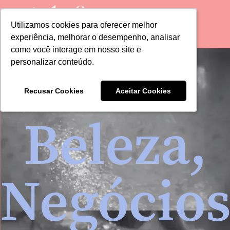
Utilizamos cookies para oferecer melhor
Utilizamos cookies para oferecer melhor
experiência, melhorar o desempenho, analisar
experiência, melhorar o desempenho, analisar
como você interage em nosso site e
como você interage em nosso site e
personalizar conteúdo.
personalizar conteúdo.
Recusar Cookies
Recusar Cookies
Aceitar Cookies
Aceitar Cookies
Beleza
,
Negócio