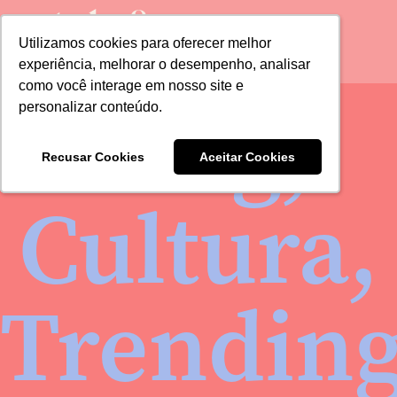
Utilizamos cookies para oferecer melhor
Utilizamos cookies para oferecer melhor
experiência, melhorar o desempenho, analisar
experiência, melhorar o desempenho, analisar
como você interage em nosso site e
como você interage em nosso site e
Blog
,
personalizar conteúdo.
personalizar conteúdo.
Recusar Cookies
Recusar Cookies
Aceitar Cookies
Aceitar Cookies
Cultura
,
Trendin