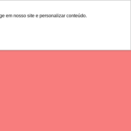
ge em nosso site e personalizar conteúdo.
ge em nosso site e personalizar conteúdo.
COMPORTAMENTO
s