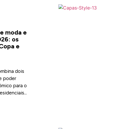
e moda e
26: os
 Copa e
ombina dois
e poder
ômico para o
esidenciais...