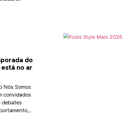
porada do
 está no ar
po Nós Somos
m convidados
e debates
ortamento,...