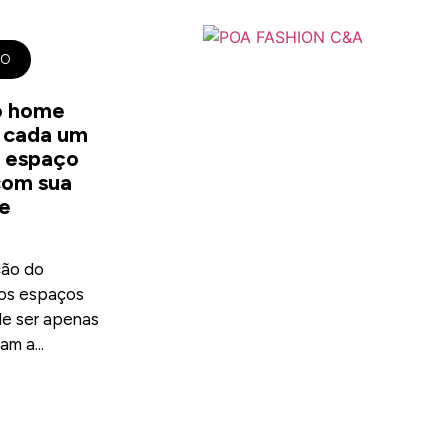
TO
o home
 cada um
o espaço
com sua
e
ção do
 os espaços
e ser apenas
m a...