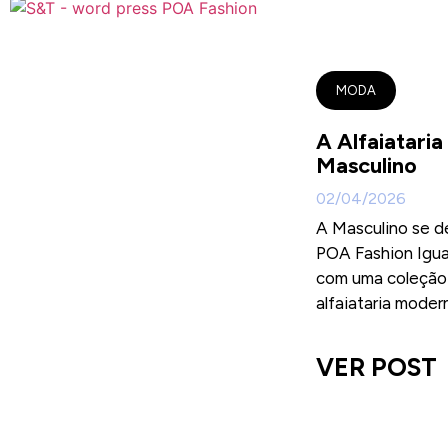
MODA
A Alfaiataria
Masculino
02/04/2026
A Masculino se d
POA Fashion Igu
com uma coleção
alfaiataria modern
VER POST