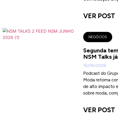
VER POST
NEGÓCIOS
Segunda tem
NSM Talks já
16/06/2026
Podcast do Gru
Moda retorna co
de alto impacto 
sobre moda, comp
VER POST