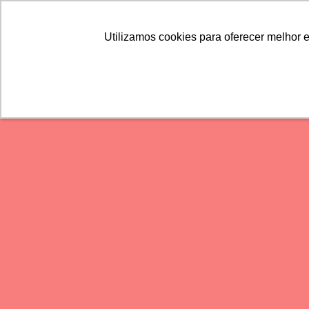
Utilizamos cookies para oferecer melhor 
Utilizamos cookies para oferecer melhor 
MODA
BELEZA