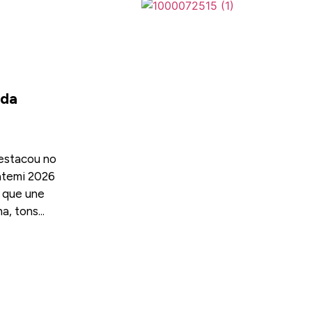
 da
estacou no
atemi 2026
 que une
a, tons...