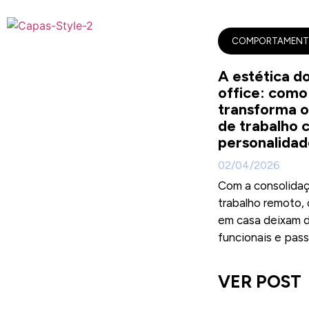
COMPORTAMEN
A estética d
office: como
transforma 
de trabalho 
personalidad
02/04/2026
Com a consolida
trabalho remoto,
em casa deixam d
funcionais e passa
VER POST