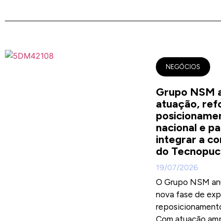
NEGÓCIOS
Grupo NSM a
atuação, ref
posicioname
nacional e pa
integrar a c
do Tecnopuc
19/07/2026
O Grupo NSM an
nova fase de ex
reposicionamento
Com atuação ampli