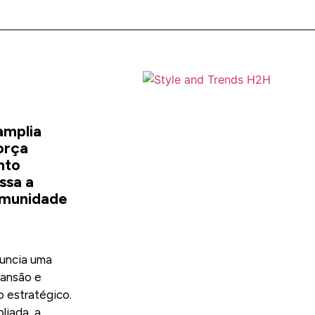
mplia
orça
nto
ssa a
omunidade
uncia uma
pansão e
 estratégico.
ada, a...