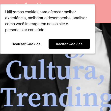
Utilizamos cookies para oferecer melhor
Utilizamos cookies para oferecer melhor
experiência, melhorar o desempenho, analisar
experiência, melhorar o desempenho, analisar
como você interage em nosso site e
como você interage em nosso site e
Blog
,
personalizar conteúdo.
personalizar conteúdo.
Recusar Cookies
Recusar Cookies
Aceitar Cookies
Aceitar Cookies
Cultura
,
Trendin