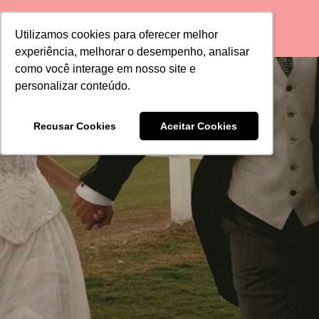
Utilizamos cookies para oferecer melhor
Utilizamos cookies para oferecer melhor
experiência, melhorar o desempenho, analisar
experiência, melhorar o desempenho, analisar
como você interage em nosso site e
como você interage em nosso site e
personalizar conteúdo.
personalizar conteúdo.
Recusar Cookies
Recusar Cookies
Aceitar Cookies
Aceitar Cookies