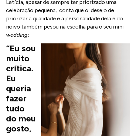
Letícia, apesar de sempre ter priorizado uma
celebração pequena, conta que o desejo de
priorizar a qualidade e a personalidade dela e do
noivo também pesou na escolha para o seu mini
wedding
:
“Eu sou
muito
crítica.
Eu
queria
fazer
tudo
do meu
gosto,