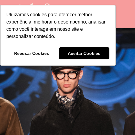
Utilizamos cookies para oferecer melhor
Utilizamos cookies para oferecer melhor
experiência, melhorar o desempenho, analisar
experiência, melhorar o desempenho, analisar
como você interage em nosso site e
como você interage em nosso site e
personalizar conteúdo.
personalizar conteúdo.
Recusar Cookies
Recusar Cookies
Aceitar Cookies
Aceitar Cookies