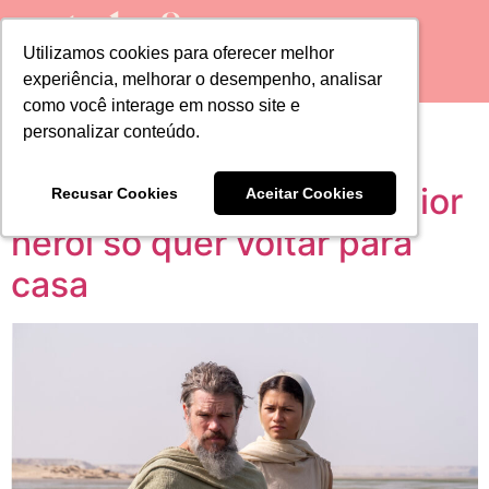
Utilizamos cookies para oferecer melhor
Utilizamos cookies para oferecer melhor
experiência, melhorar o desempenho, analisar
experiência, melhorar o desempenho, analisar
como você interage em nosso site e
como você interage em nosso site e
Tag:
Crítica Style
personalizar conteúdo.
personalizar conteúdo.
A Odisseia: quando o maior
Recusar Cookies
Recusar Cookies
Aceitar Cookies
Aceitar Cookies
herói só quer voltar para
casa