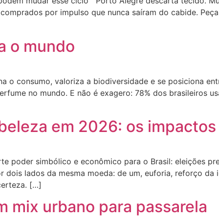
podem mudar esse ciclo Porto Alegre descarta tecido. Mui
s comprados por impulso que nunca saíram do cabide. Peç
ira o mundo
a o consumo, valoriza a biodiversidade e se posiciona en
rfume no mundo. E não é exagero: 78% dos brasileiros usa
eleza em 2026: os impactos 
e poder simbólico e econômico para o Brasil: eleições pre
dois lados da mesma moeda: de um, euforia, reforço da i
certeza. […]
 mix urbano para passarela