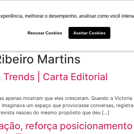
experiência, melhorar o desempenho, analisar como você intera
experiência, melhorar o desempenho, analisar como você intera
Recusar Cookies
Recusar Cookies
Aceitar Cookies
Aceitar Cookies
NEGÓCIOS
CULTURA
ibeiro Martins
Trends | Carta Editorial
as apenas mostram que eles cresceram. Quando a Victoria
o. Imaginava um espaço que provocasse conversas, registr
evista nasceu do mesmo propósito que deu […]
ção, reforça posicionamento 