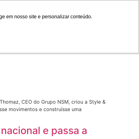
ge em nosso site e personalizar conteúdo.
ge em nosso site e personalizar conteúdo.
COMPORTAMENTO
 Thomaz, CEO do Grupo NSM, criou a Style &
asse movimentos e construísse uma
nacional e passa a