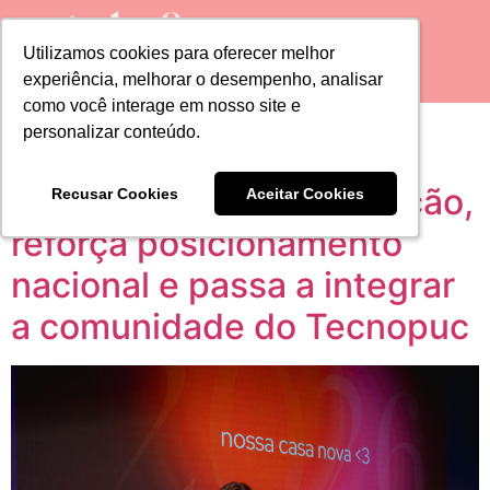
Utilizamos cookies para oferecer melhor
Utilizamos cookies para oferecer melhor
experiência, melhorar o desempenho, analisar
experiência, melhorar o desempenho, analisar
como você interage em nosso site e
como você interage em nosso site e
Tag:
moda
personalizar conteúdo.
personalizar conteúdo.
Grupo NSM amplia atuação,
Recusar Cookies
Recusar Cookies
Aceitar Cookies
Aceitar Cookies
reforça posicionamento
nacional e passa a integrar
a comunidade do Tecnopuc