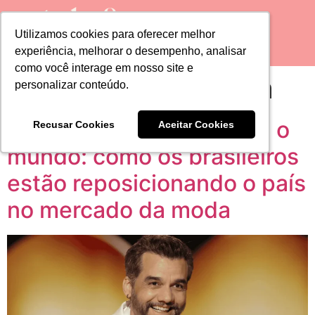
Utilizamos cookies para oferecer melhor
Utilizamos cookies para oferecer melhor
experiência, melhorar o desempenho, analisar
experiência, melhorar o desempenho, analisar
como você interage em nosso site e
como você interage em nosso site e
Tag:
wagner moura
personalizar conteúdo.
personalizar conteúdo.
Do tapete vermelho para o
Recusar Cookies
Recusar Cookies
Aceitar Cookies
Aceitar Cookies
mundo: como os brasileiros
estão reposicionando o país
no mercado da moda