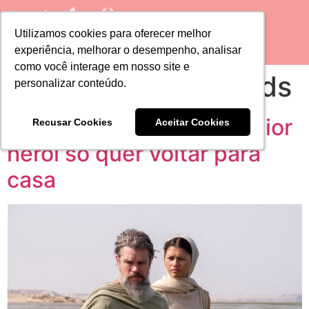
Utilizamos cookies para oferecer melhor
Utilizamos cookies para oferecer melhor
experiência, melhorar o desempenho, analisar
experiência, melhorar o desempenho, analisar
como você interage em nosso site e
como você interage em nosso site e
Tag:
style and trends
personalizar conteúdo.
personalizar conteúdo.
A Odisseia: quando o maior
Recusar Cookies
Recusar Cookies
Aceitar Cookies
Aceitar Cookies
herói só quer voltar para
casa