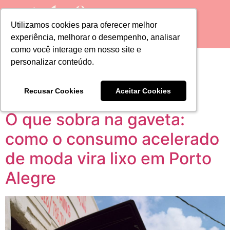
Utilizamos cookies para oferecer melhor
Utilizamos cookies para oferecer melhor
experiência, melhorar o desempenho, analisar
experiência, melhorar o desempenho, analisar
como você interage em nosso site e
como você interage em nosso site e
Tag:
moda
personalizar conteúdo.
personalizar conteúdo.
consciente
Recusar Cookies
Recusar Cookies
Aceitar Cookies
Aceitar Cookies
O que sobra na gaveta:
como o consumo acelerado
de moda vira lixo em Porto
Alegre