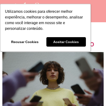
Utilizamos cookies para oferecer melhor
Utilizamos cookies para oferecer melhor
experiência, melhorar o desempenho, analisar
experiência, melhorar o desempenho, analisar
como você interage em nosso site e
como você interage em nosso site e
Tag:
consumo
personalizar conteúdo.
personalizar conteúdo.
De Humano para Humano
Recusar Cookies
Recusar Cookies
Aceitar Cookies
Aceitar Cookies