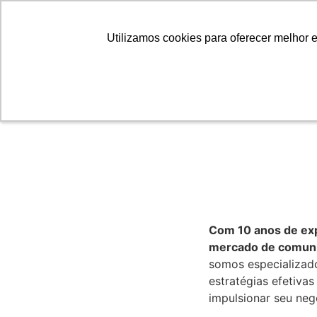
Utilizamos cookies para oferecer melhor 
Utilizamos cookies para oferecer melhor 
O maior Grupo de comunica
Sul do Brasil
Com 10 anos de exp
mercado de comun
somos especializad
estratégias efetivas
impulsionar seu neg