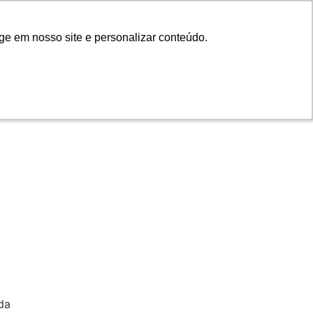
ge em nosso site e personalizar conteúdo.
ge em nosso site e personalizar conteúdo.
e beleza do
da