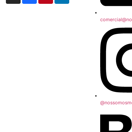
comercial@n
@nossomosm