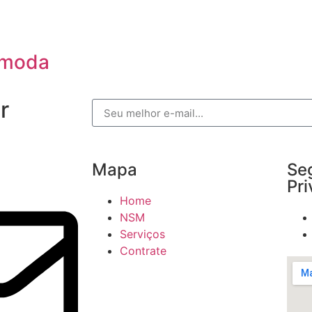
smoda
r
Mapa
Se
Pr
Home
NSM
Serviços
Contrate