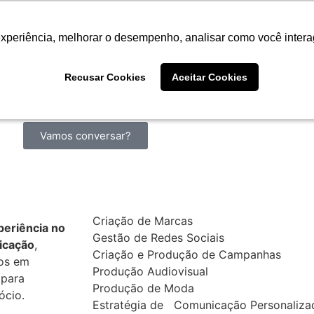
NSM
Serviços
Contrate
experiência, melhorar o desempenho, analisar como você intera
experiência, melhorar o desempenho, analisar como você intera
ção especializado em moda 
Recusar Cookies
Recusar Cookies
Aceitar Cookies
Aceitar Cookies
Vamos conversar?
Criação de Marcas
eriência no
Gestão de Redes Sociais
icação
,
Criação e Produção de Campanhas
os em
Produção Audiovisual
 para
Produção de Moda
ócio.
Estratégia de Comunicação Personaliza