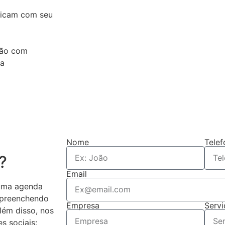
nicam com seu
ção com
ua
Nome
Telef
?
Email
uma agenda
 preenchendo
Empresa
Serv
lém disso, nos
s sociais: