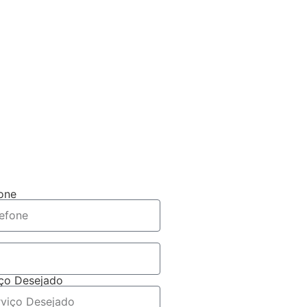
one
iço Desejado